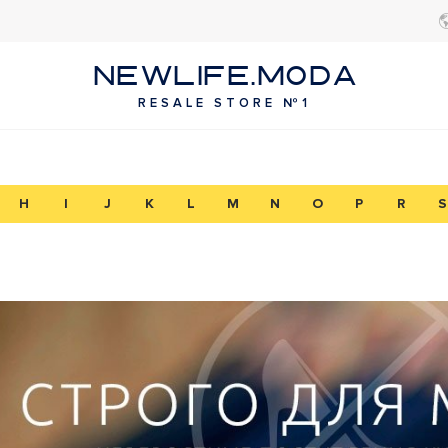
NEWLIFE.MODA
RESALE STORE №1
H
I
J
K
L
M
N
O
P
R
S