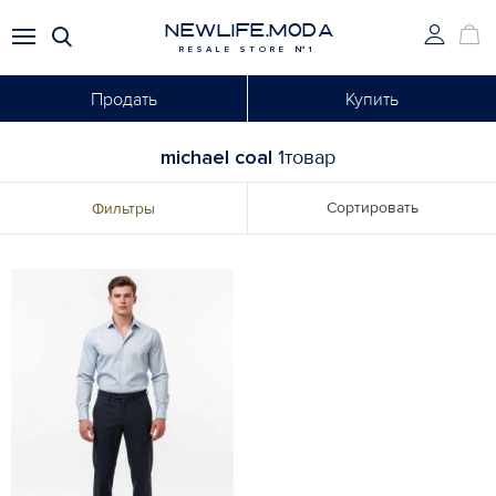
NEWLIFE.MODA
RESALE STORE №1
Продать
Купить
michael coal
1товар
Сортировать
Фильтры