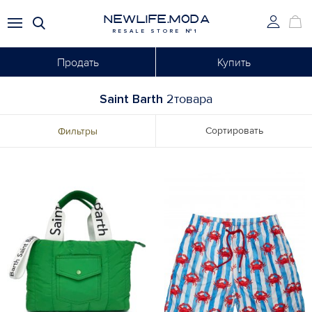
NEWLIFE.MODA
RESALE STORE №1
Продать
Купить
Saint Barth
2товара
Сортировать
Фильтры