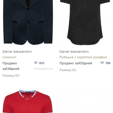
Daniel Alessandrini
Daniel Alessandrini
Смокинг
Рубашка с коротким рукавом
Продано
Продано за105дней
803
786
за138дней
Понравилось
Размер:50
Размер:50