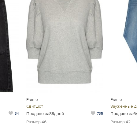
Frame
Frame
Свитшот
Зауженные 
Продано за88дней
Продано за6
34
735
Размер:46
Размер:42