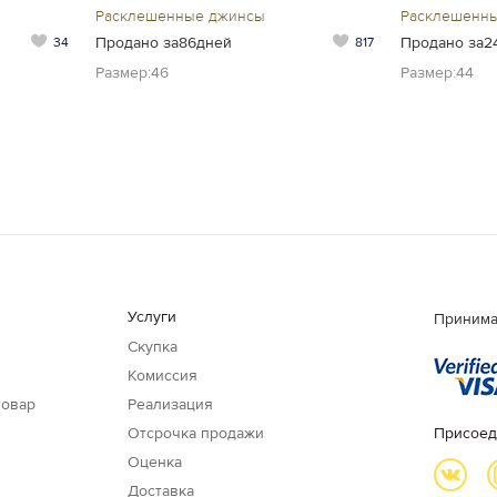
Расклешенные джинсы
Расклешенн
Продано за86дней
Продано за2
34
817
Размер:46
Размер:44
Услуги
Принима
Скупка
Комиссия
товар
Реализация
Отсрочка продажи
Присоед
Оценка
Доставка