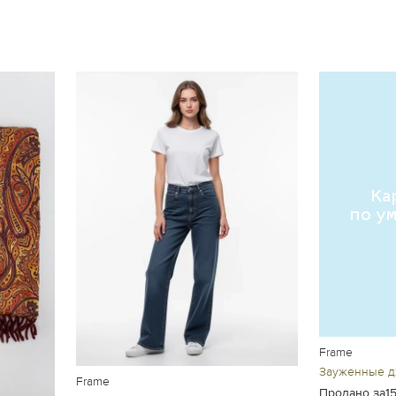
Frame
Зауженные 
Frame
Продано за1