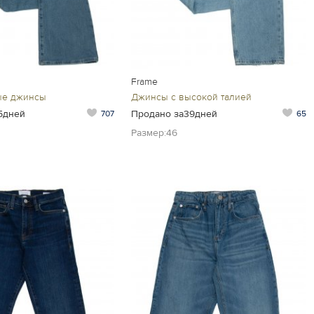
Frame
ые джинсы
Джинсы с высокой талией
5дней
Продано за39дней
707
65
Размер:46