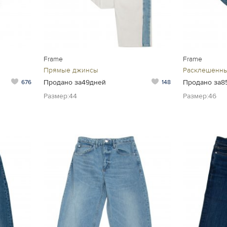
Frame
Frame
Прямые джинсы
Расклешенн
Продано за49дней
Продано за8
676
148
Размер:44
Размер:46