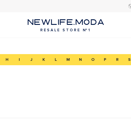
NEWLIFE.MODA
RESALE STORE №1
H
I
J
K
L
M
N
O
P
R
S