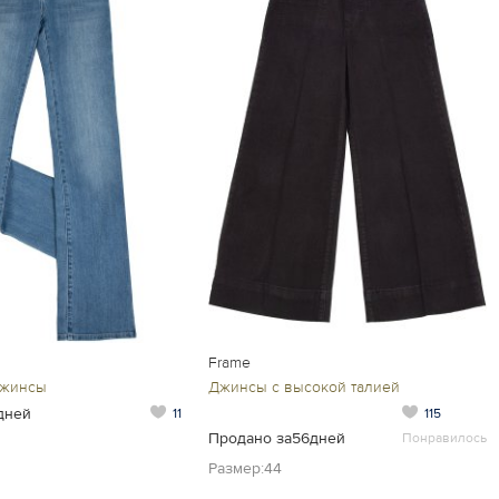
Frame
джинсы
Джинсы с высокой талией
дней
11
115
Продано за56дней
Понравилось
Размер:44