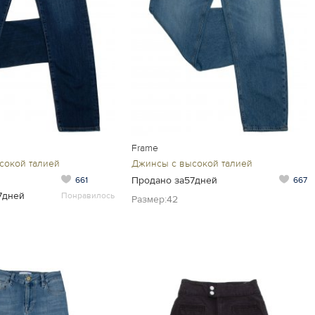
Frame
сокой талией
Джинсы с высокой талией
Продано за57дней
661
667
7дней
Понравилось
Размер:42