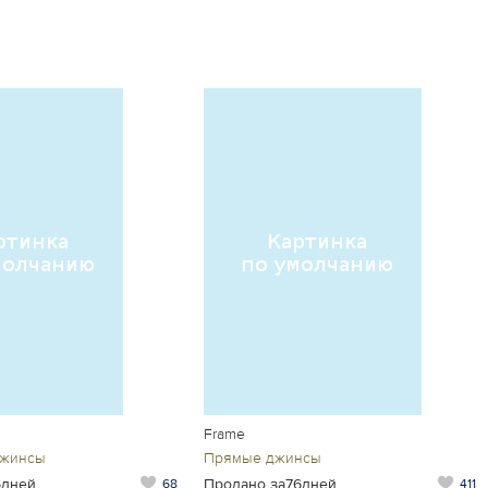
Frame
джинсы
Прямые джинсы
5дней
Продано за76дней
68
411