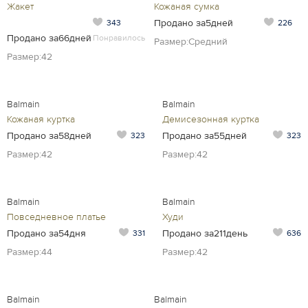
Жакет
Кожаная сумка
Продано за5дней
343
226
Продано за66дней
Понравилось
Размер:Средний
Размер:42
Balmain
Balmain
Кожаная куртка
Демисезонная куртка
Продано за58дней
Продано за55дней
323
323
Размер:42
Размер:42
Balmain
Balmain
Повседневное платье
Худи
Продано за54дня
Продано за211день
331
636
Размер:44
Размер:42
Balmain
Balmain