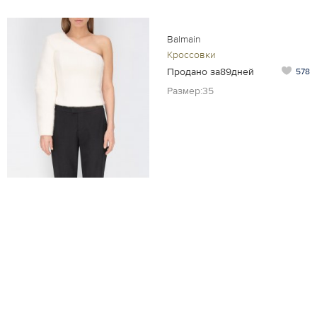
Balmain
Кроссовки
Продано за89дней
578
Размер:35
Balmain
Джемпер
Продано
666
за126дней
Понравилось
Размер:42