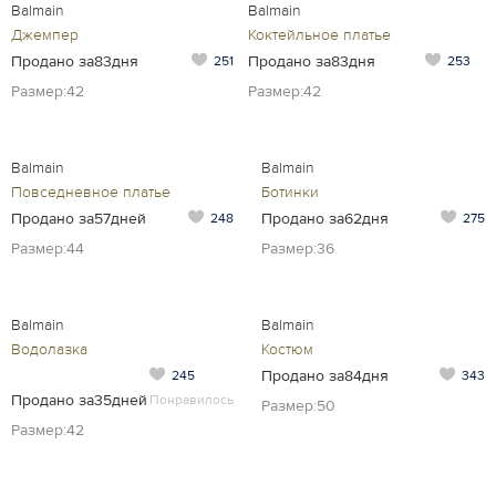
Balmain
Balmain
Джемпер
Коктейльное платье
Продано за83дня
Продано за83дня
251
253
Размер:42
Размер:42
Balmain
Balmain
Повседневное платье
Ботинки
Продано за57дней
Продано за62дня
248
275
Размер:44
Размер:36
Balmain
Balmain
Водолазка
Костюм
Продано за84дня
245
343
Продано за35дней
Понравилось
Размер:50
Размер:42