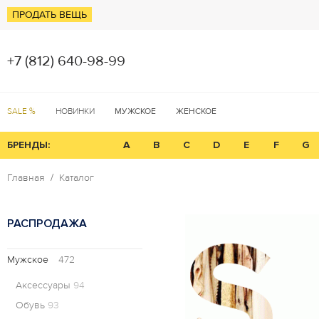
ПРОДАТЬ ВЕЩЬ
+7 (812) 640-98-99
SALE %
НОВИНКИ
МУЖСКОЕ
ЖЕНСКОЕ
БРЕНДЫ:
A
B
C
D
E
F
G
Главная
Каталог
РАСПРОДАЖА
Мужское
472
Аксессуары
94
Обувь
93