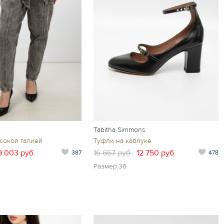
Tabitha Simmons
сокой талией
Туфли на каблуке
9 003 руб.
16 667 руб.
12 750 руб.
387
478
Размер:36