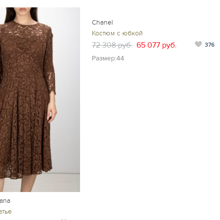
Chanel
Костюм с юбкой
72 308 руб.
65 077 руб.
376
Размер:44
ana
атье