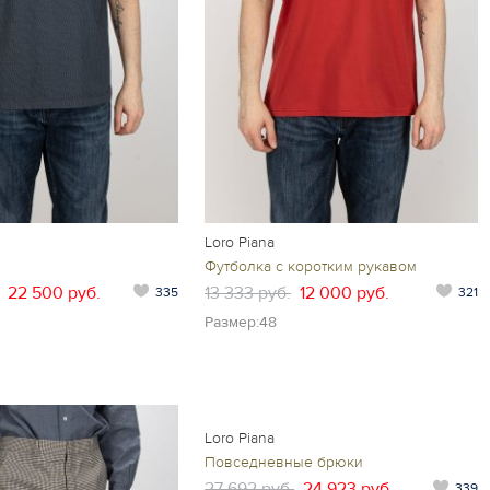
Loro Piana
Футболка с коротким рукавом
22 500 руб.
13 333 руб.
12 000 руб.
335
321
Размер:48
Loro Piana
Повседневные брюки
27 692 руб.
24 923 руб.
339