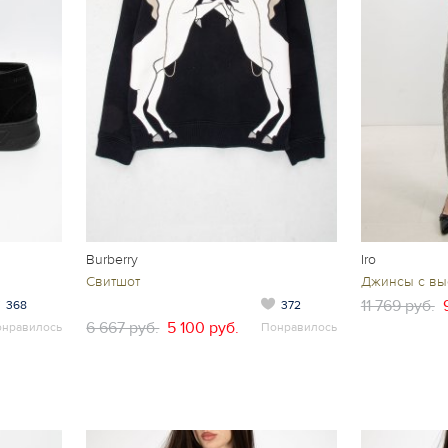
Burberry
Iro
Свитшот
Джинсы с вы
11 769 руб.
368
372
6 667 руб.
5 100 руб.
онравилось
Понравилось