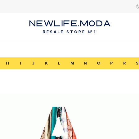
NEWLIFE.MODA
RESALE STORE №1
H
I
J
K
L
M
N
O
P
R
S