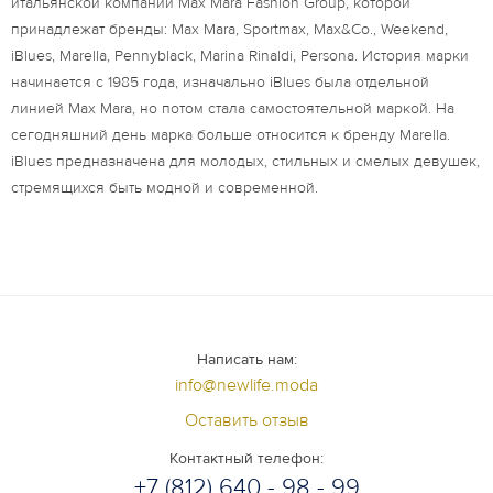
итальянской компании Max Mara Fashion Group, которой
принадлежат бренды: Max Mara, Sportmax, Max&Co., Weekend,
iBlues, Marella, Pennyblack, Marina Rinaldi, Persona. История марки
начинается с 1985 года, изначально iBlues была отдельной
линией Max Mara, но потом стала самостоятельной маркой. На
сегодняшний день марка больше относится к бренду Marella.
iBlues предназначена для молодых, стильных и смелых девушек,
стремящихся быть модной и современной.
Написать нам:
info@newlife.moda
Оставить отзыв
Контактный телефон:
+7 (812) 640 - 98 - 99