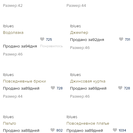
Размер:42
Размер:44
Iblues
Iblues
Водолазка
Джемпер
Продано за92дня
725
731
Продано за94дня
Понравилось
Размер:46
Размер:46
Iblues
Iblues
Повседневные брюки
Джинсовая куртка
Продано за89дней
Продано за69дней
728
728
Размер:44
Размер:46
Iblues
Iblues
Пальто
Повседневное платье
Продано за88дней
Продано за89дней
802
1034