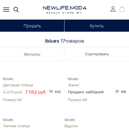
NEWLIFE.MODA
RESALE STORE №1
Продать
Купить
Iblues
17товаров
Сортировать
Фильтры
Iblues
Iblues
Деловое платье
Жакет
9 231 руб.
7 062 руб.
Продано за90дней
430
155
Размер:44
Размер:48
Iblues
Iblues
Летнее платье
Бадлон