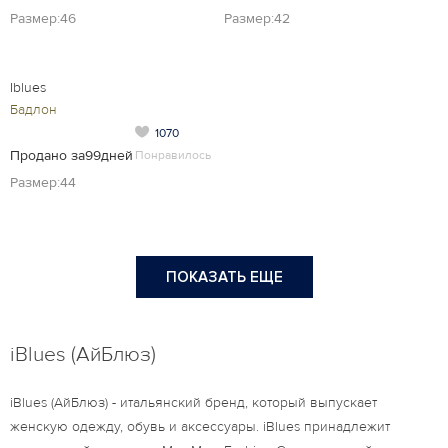
Размер:46
Размер:42
Iblues
Бадлон
1070
Продано за99дней
Понравилось
Размер:44
ПОКАЗАТЬ ЕЩЕ
iBlues (АйБлюз)
iBlues (АйБлюз) - итальянский бренд, который выпускает
женскую одежду, обувь и аксессуары. iBlues принадлежит