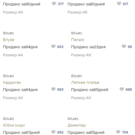
Продано за90дней
Продано за80дней
377
617
Размер:46
Размер:48
Iblues
Iblues
Блуза
Пальто
Продано за64дня
Продано за23дня
642
66
Размер:44
Размер:48
Iblues
Iblues
Кардиган
Летнее платье
Продано за64дня
Продано за65дней
683
688
Размер:44
Размер:44
Iblues
Iblues
Юбка миди
Джемпер
Продано за67дней
Продано за85дней
692
704