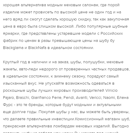
хорошая альтернатива модным меховым салонам, где порой
изделие может провисеть по высокой цене не один год и на
него вряд ли смогут сделать хорошую скидку, так как закупочная
цена в евро была слишком высокой. Либо популярные шубные
ярмарки, где представлены устаревшие модели с Российских
фабрик по ценам в разы превышающие цены на шубу бу
Blackglama и BlackNafa в идеальном состоянии.
Круглый год в наличии и на заказ, шубы, полушубки, меховые
жакеты, авто-леди недорого от проверенных частных продавцов,
в идеальном состоянии, к зимнему сезону, порадуют самый
изысканный вкус. Не упускайте возможность одеваться в
роскошные шубы лучших мировых производителей Vinicio
Pajaro, Braschi, Gianfranco Ferre, Fendi, Avanti, Vericci, Naomi, Елена
Фурс - это те бренды, которые будут модными и актуальными
еще долгие годы. Покупая шубы у нас, вы можете быть уверены,
что делаете правильные инвестиции.Комиссионный магазин шуб,
прекрасная альтернатива ломбардам меховых изделий. Выгодно