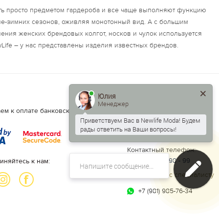
ть просто предметом гардероба и все чаще выполняют функцию
не-зимних сезонов, оживляя монотонный вид. А с большим
ления женских брендовых колгот, носков и чулок используется
Life – у нас представлены изделия известных брендов.
Юлия
Менеджер
Есть вопросы?
ем к оплате банковские карты.
Приветствуем Вас в Newlife Moda! Будем
Написать нам:
рады ответить на Ваши вопросы!
info@newlife.moda
Контактный телефон:
+7 (812) 640 - 98 - 99
иняйтесь к нам:
Задать вопрос специалисту
+7 (981) 985-76-34