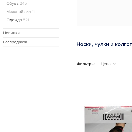
Обувь
245
Меховой зал
11
Одежда
521
Новинки
Распродажа!
Носки, чулки и колго
Фильтры:
Цена