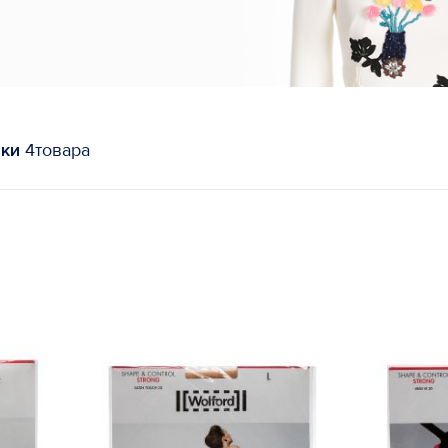
тки
4товара