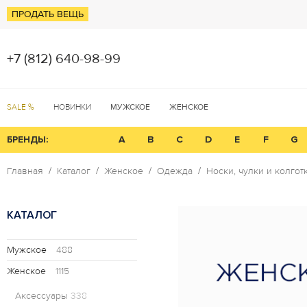
ПРОДАТЬ ВЕЩЬ
+7 (812) 640-98-99
SALE %
НОВИНКИ
МУЖСКОЕ
ЖЕНСКОЕ
БРЕНДЫ:
A
B
C
D
E
F
G
Главная
Каталог
Женское
Одежда
Носки, чулки и колгот
КАТАЛОГ
Мужское
488
Женское
1115
Аксессуары
338