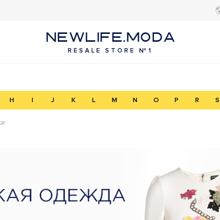
NEWLIFE.MODA
RESALE STORE №1
H
I
J
K
L
M
N
O
P
R
S
ки