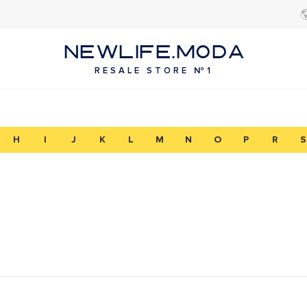
NEWLIFE.MODA
RESALE STORE №1
H
I
J
K
L
M
N
O
P
R
S