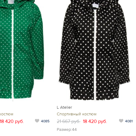
L Atelier
костюм
Спортивный костюм
18 420 руб.
21 667 руб.
18 420 руб.
4085
4081
Размер:44