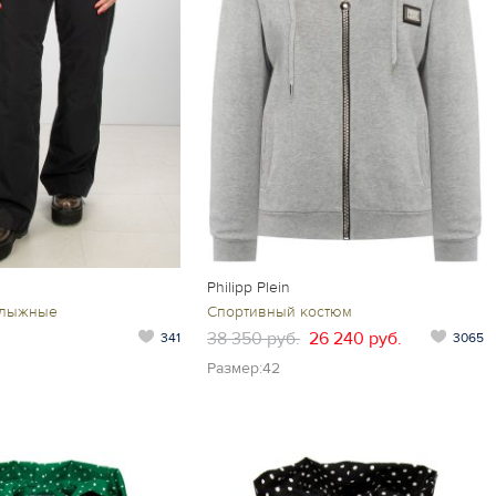
Philipp Plein
олыжные
Спортивный костюм
38 350 руб.
26 240 руб.
341
3065
Размер:42