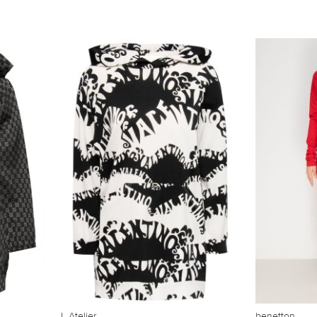
L Atelier
benetton