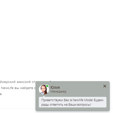
айнерский женский спортивный костюм можно использовать и в
Юлия
е NewLife вы найдете спортивные костюмы для тренировок дома
Менеджер
е.
Приветствуем Вас в Newlife Moda! Будем
рады ответить на Ваши вопросы!