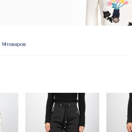
ы
14товаров