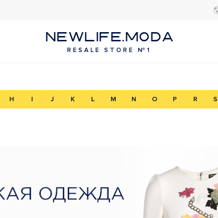
NEWLIFE.MODA
RESALE STORE №1
H
I
J
K
L
M
N
O
P
R
S