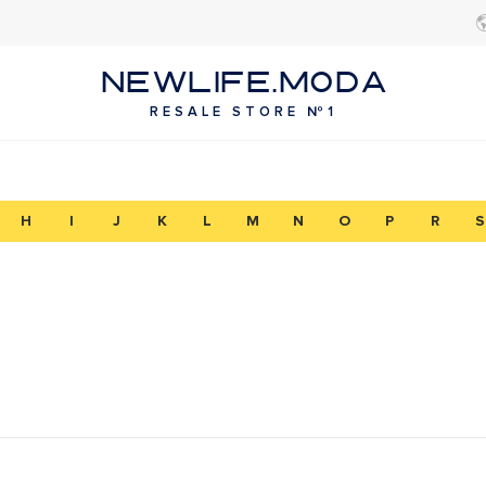
NEWLIFE.MODA
RESALE STORE №1
H
I
J
K
L
M
N
O
P
R
S