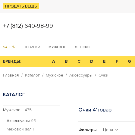
ПРОДАТЬ ВЕЩЬ
+7 (812) 640-98-99
SALE %
НОВИНКИ
МУЖСКОЕ
ЖЕНСКОЕ
БРЕНДЫ:
A
B
C
D
E
F
G
Главная
Каталог
Мужское
Аксессуары
Очки
КАТАЛОГ
Очки
41товар
Мужское
475
Аксессуары
95
Меховой зал
1
Фильтры:
Цена