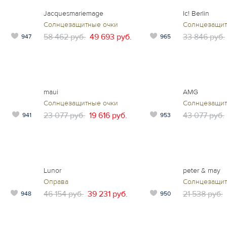
Jacquesmariemage
Ic! Berlin
Солнцезащитные очки
Солнцезащит
58 462 руб.
49 693 руб.
33 846 руб.
947
965
maui
AMG
Солнцезащитные очки
Солнцезащит
23 077 руб.
19 616 руб.
43 077 руб.
941
953
Lunor
peter & may
Оправа
Солнцезащит
46 154 руб.
39 231 руб.
21 538 руб.
948
950