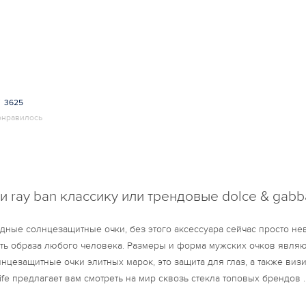
3625
онравилось
и ray ban классику или трендовые dolce & gabb
Модные солнцезащитные очки, без этого аксессуара сейчас просто н
ть образа любого человека. Размеры и форма мужских очков явля
нцезащитные очки элитных марок, это защита для глаз, а также виз
fe предлагает вам смотреть на мир сквозь стекла топовых брендов .