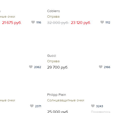
s
Coblens
ные очки
Оправа
21 675 руб.
32 000 руб.
23 120 руб.
1116
1112
Gucci
Оправа
29 700 руб.
2062
2166
Philipp Plein
ные очки
Солнцезащитные очки
2371
3243
25 000 руб.
Понравилось