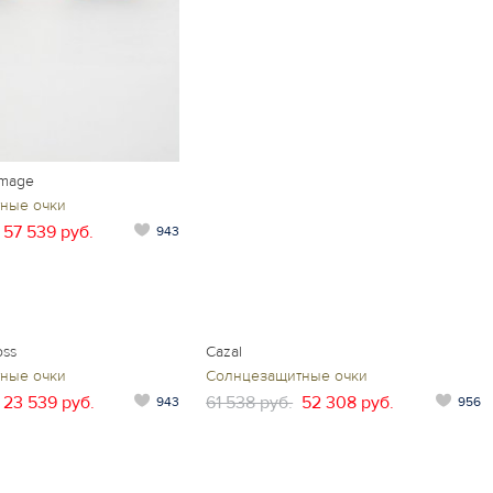
emage
ные очки
57 539 руб.
943
oss
Cazal
ные очки
Солнцезащитные очки
23 539 руб.
61 538 руб.
52 308 руб.
943
956