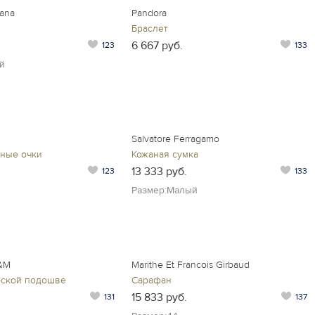
ana
Pandora
Браслет
6 667 руб.
123
133
й
Salvatore Ferragamo
ные очки
Кожаная сумка
13 333 руб.
123
133
Размер:Малый
H&M
Marithe Et Francois Girbaud
оской подошве
Сарафан
15 833 руб.
131
137