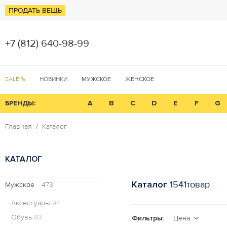
ПРОДАТЬ ВЕЩЬ
+7 (812) 640-98-99
SALE %
НОВИНКИ
МУЖСКОЕ
ЖЕНСКОЕ
БРЕНДЫ:
A
B
C
D
E
F
G
Главная
Каталог
КАТАЛОГ
Каталог
1541товар
Мужское
473
Аксессуары
94
Обувь
93
Фильтры:
Цена