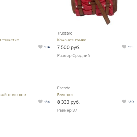
Trussardi
 танкетке
Кожаная сумка
7 500 руб.
134
133
Размер:Средний
Escada
ской подошве
Балетки
8 333 руб.
134
130
Размер:37