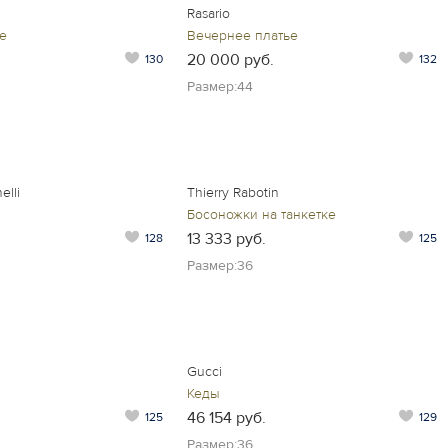
Rasario
е
Вечернее платье
20 000 руб.
130
132
Размер:44
elli
Thierry Rabotin
Босоножки на танкетке
13 333 руб.
128
125
Размер:36
Gucci
Кеды
46 154 руб.
125
129
Размер:36