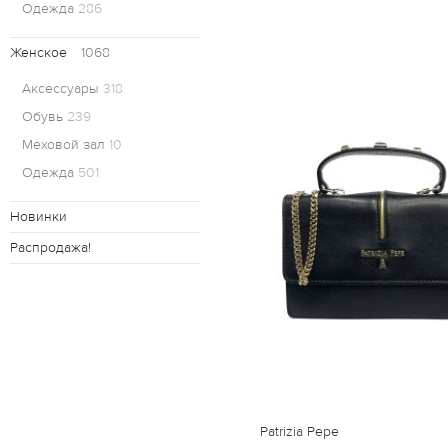
Одежда
286
Женское
1068
Аксессуары
318
Обувь
239
Меховой зал
10
Одежда
501
Новинки
Распродажа!
Patrizia Pepe