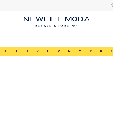
NEWLIFE.MODA
RESALE STORE №1
H
I
J
K
L
M
N
O
P
R
S