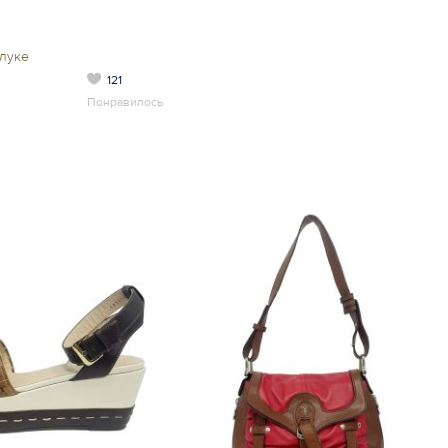
луке
121
Понравилось