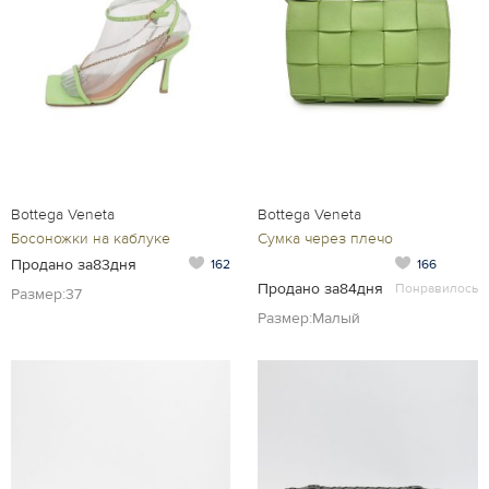
Bottega Veneta
Bottega Veneta
Босоножки на каблуке
Сумка через плечо
Продано за83дня
162
166
Продано за84дня
Понравилось
Размер:37
Размер:Малый