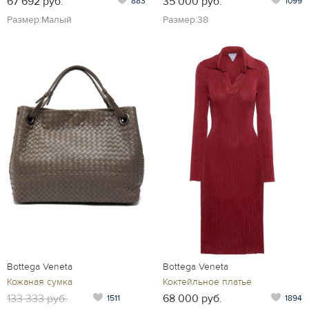
67 692 руб.
35 000 руб.
883
1099
Размер:Малый
Размер:38
Bottega Veneta
Bottega Veneta
Кожаная сумка
Коктейльное платье
133 333 руб.
68 000 руб.
1511
1894