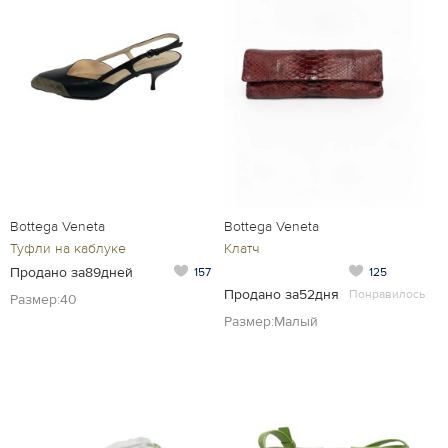
Bottega Veneta
Bottega Veneta
Клатч
Туфли на каблуке
Продано за89дней
125
157
Продано за52дня
Понравилось
Размер:40
Размер:Малый