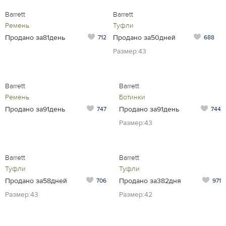
Barrett
Barrett
Ремень
Туфли
Продано за81день
Продано за50дней
712
688
Размер:43
Barrett
Barrett
Ремень
Ботинки
Продано за91день
Продано за91день
747
744
Размер:43
Barrett
Barrett
Туфли
Туфли
Продано за58дней
Продано за382дня
706
971
Размер:43
Размер:42