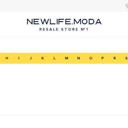
NEWLIFE.MODA
RESALE STORE №1
H
I
J
K
L
M
N
O
P
R
S