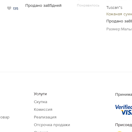
Продано за85дней
Понравилось
Tuscan*s
135
Кожаная сум
Продано за8
Размер:Малы
Услуги
Принима
Скупка
Комиссия
товар
Реализация
Отсрочка продажи
Присоед