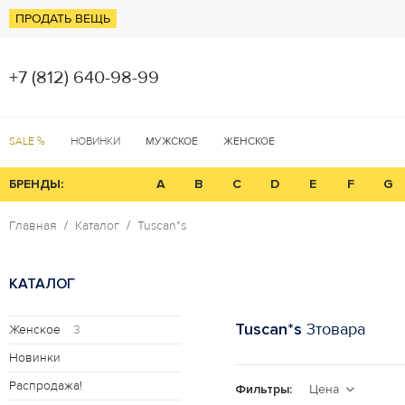
ПРОДАТЬ ВЕЩЬ
+7 (812) 640-98-99
SALE %
НОВИНКИ
МУЖСКОЕ
ЖЕНСКОЕ
БРЕНДЫ:
A
B
C
D
E
F
G
Главная
Каталог
Tuscan*s
КАТАЛОГ
Tuscan*s
3товара
Женское
3
Новинки
Распродажа!
Фильтры:
Цена