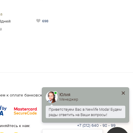
ка
8дней
698
й
Юлия
Есть вопросы?
ем к оплате банковские карты.
Менеджер
Написать нам:
info@newlife.moda
Приветствуем Вас в Newlife Moda! Будем
рады ответить на Ваши вопросы!
Контактный телефон:
+7 (812) 640 - 98 - 99
иняйтесь к нам: