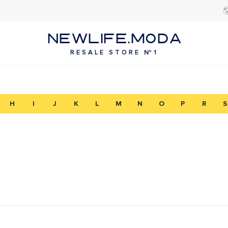
NEWLIFE.MODA
RESALE STORE №1
H
I
J
K
L
M
N
O
P
R
S