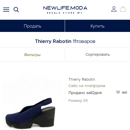
NEWLIFE.MODA
RESALE STORE №1
Продать
Купить
Thierry Rabotin
11товаров
Сортировать
Фильтры
Thierry Rabotin
Сабо на платформе
Продано за82дня
441
Размер:39