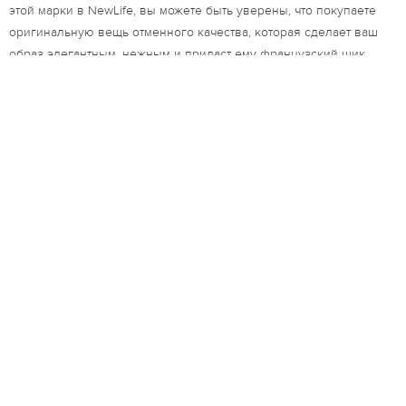
этой марки в NewLife, вы можете быть уверены, что покупаете
оригинальную вещь отменного качества, которая сделает ваш
образ элегантным, нежным и придаст ему французский шик.
Написать нам:
info@newlife.moda
Оставить отзыв
Контактный телефон:
+7 (812) 640 - 98 - 99
Задать вопрос специалисту
+7 (981) 985-76-34