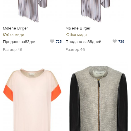
Malene Birger
Malene Birger
Юбка миди
Юбка миди
Продано за83дня
Продано за88дней
725
739
Размер:46
Размер:46