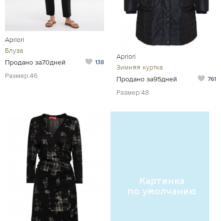
Apriori
Блуза
Apriori
Продано за70дней
138
Зимняя куртка
Размер:46
Продано за95дней
761
Размер:48