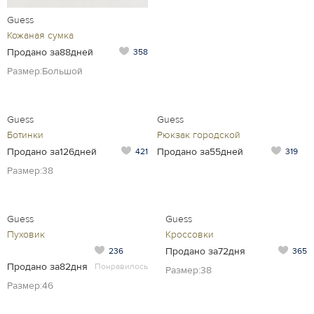
Guess
Guess
Кожаная сумка
Дутики
Продано за88дней
Продано за101день
358
287
Размер:Большой
Размер:38
Guess
Guess
Ботинки
Рюкзак городской
Продано за126дней
Продано за55дней
421
319
Размер:38
Guess
Guess
Пуховик
Кроссовки
Продано за72дня
236
365
Продано за82дня
Понравилось
Размер:38
Размер:46