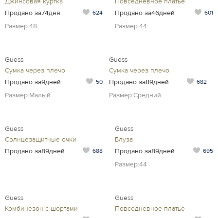
Джинсовая куртка
Повседневное платье
Продано за74дня
Продано за46дней
624
601
Размер:48
Размер:44
Guess
Guess
Сумка через плечо
Сумка через плечо
Продано за9дней
Продано за89дней
50
682
Размер:Малый
Размер:Средний
Guess
Guess
Солнцезащитные очки
Блуза
Продано за89дней
Продано за89дней
688
695
Размер:44
Guess
Guess
Комбинезон с шортами
Повседневное платье