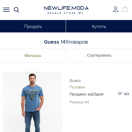
NEWLIFE.MODA
RESALE STORE №1
Продать
Купить
Guess
149товаров
Сортировать
Фильтры
Guess
Пуховик
Продано за23дня
143
Размер:44