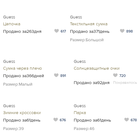
Guess
Guess
Цепочка
Текстильная сумка
Продано за263дня
Продано за371день
617
898
Размер:Большой
Guess
Guess
Сумка через плечо
Солнцезащитные очки
Продано за366дней
891
720
Продано за92дня
Понравилось
Размер:Малый
Guess
Guess
Зимние кроссовки
Парка
Продано за61день
Продано за61день
676
678
Размер:39
Размер:46