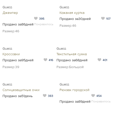
Guess
Guess
Джемпер
Кожаная куртка
Продано за30дней
395
107
Продано за86дней
Понравилось
Размер:46
Размер:46
Guess
Guess
Кроссовки
Текстильная сумка
Продано за95дней
Продано за68дней
416
401
Размер:39
Размер:Большой
Guess
Guess
Солнцезащитные очки
Рюкзак городской
Продано за51день
383
454
Продано за89дней
Понравилось