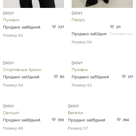
DKNY
DKNY
Пуховик
Пальто
Продано за86дней
337
211
Продано за63дня
Понравилось
Размер:42
Размер:54
DKNY
DKNY
Спортивные брюки
Пуховик
Продано за13дней
Продано за55дней
80
317
Размер:44
Размер:42
DKNY
DKNY
Свитшот
Балетки
Продано за88дней
Продано за95дней
393
364
Размер:48
Размер:37