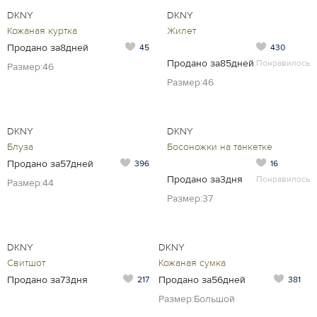
DKNY
DKNY
Кожаная куртка
Жилет
Продано за8дней
45
430
Продано за85дней
Понравилось
Размер:46
Размер:46
DKNY
DKNY
Блуза
Босоножки на танкетке
Продано за57дней
396
16
Продано за3дня
Понравилось
Размер:44
Размер:37
DKNY
DKNY
Свитшот
Кожаная сумка
Продано за73дня
Продано за56дней
217
381
Размер:Большой