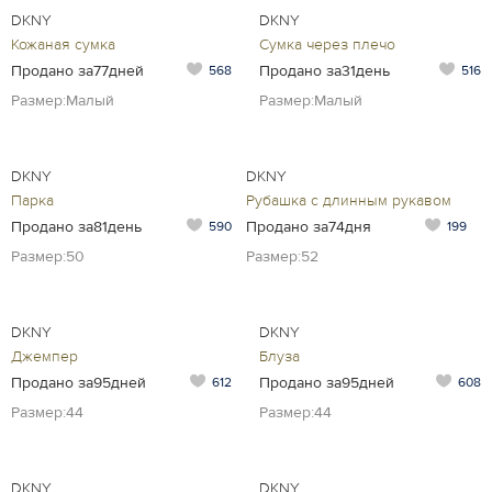
DKNY
DKNY
Кожаная сумка
Сумка через плечо
Продано за77дней
Продано за31день
568
516
Размер:Малый
Размер:Малый
DKNY
DKNY
Парка
Рубашка с длинным рукавом
Продано за81день
Продано за74дня
590
199
Размер:50
Размер:52
DKNY
DKNY
Джемпер
Блуза
Продано за95дней
Продано за95дней
612
608
Размер:44
Размер:44
DKNY
DKNY