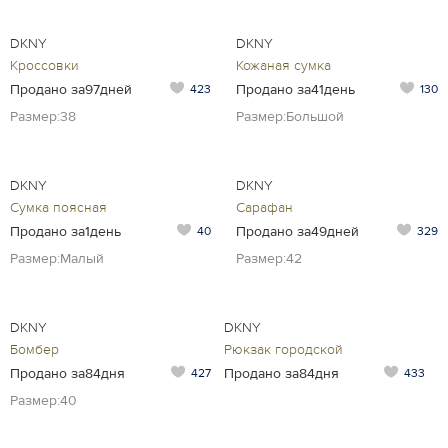
DKNY
DKNY
Кроссовки
Кожаная сумка
Продано за97дней
Продано за41день
423
130
Размер:38
Размер:Большой
DKNY
DKNY
Сумка поясная
Сарафан
Продано за1день
Продано за49дней
40
329
Размер:Малый
Размер:42
DKNY
DKNY
Бомбер
Рюкзак городской
Продано за84дня
Продано за84дня
427
433
Размер:40