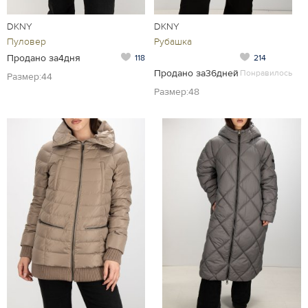
DKNY
DKNY
Пуловер
Рубашка
Продано за4дня
118
214
Продано за36дней
Понравилось
Размер:44
Размер:48