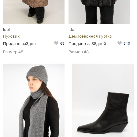
Idol
Idol
Пуховик
Демисезонная куртка
Продано за3дня
Продано за88дней
63
340
Размер:48
Размер:48