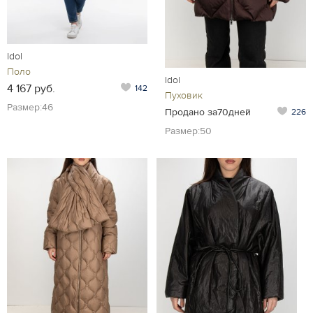
Idol
Поло
Idol
4 167 руб.
142
Пуховик
Размер:46
Продано за70дней
226
Размер:50