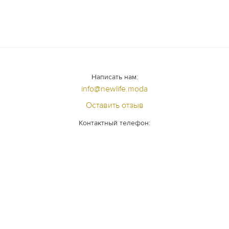
Написать нам:
info@newlife.moda
Оставить отзыв
Контактный телефон:
+7 (812) 640 - 98 - 99
Задать вопрос специалисту
+7 (981) 985-76-34