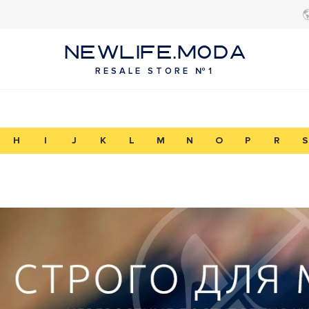
NEWLIFE.MODA
RESALE STORE №1
H
I
J
K
L
M
N
O
P
R
S