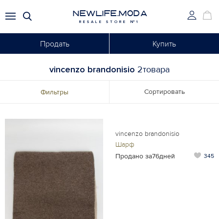
NEWLIFE.MODA
RESALE STORE №1
Продать
Купить
vincenzo brandonisio
2товара
Сортировать
Фильтры
vincenzo brandonisio
Шарф
Продано за76дней
345