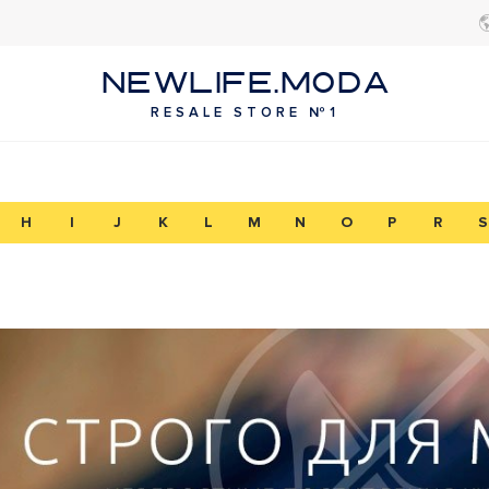
NEWLIFE.MODA
RESALE STORE №1
H
I
J
K
L
M
N
O
P
R
S