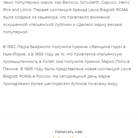
таких популярных марок, как Barocco, Schuberth, Capucci, Heinz
Riva and Litrico. Первая коллекция бренда Laura Biagiotti ROMA
была создана из кашемира, что привлекло внимание
искушенной итальянской публики и сделало марку весьма
популярной.
В 1992 Лаура Бьяджотти получила премию «Женщина года» в
Нью-Йорке, а в 1993 году за то, что привлекла итальянскую
промышленность в Китай, она получила премию Марко Поло в
Пекине. В 1995 году была представлена новая коллекция Laura
Biagiotti ROMA в России. На сегодняшний день марке
принадлежит более шестидесяти бутиков по всему миру.
Написать нам: