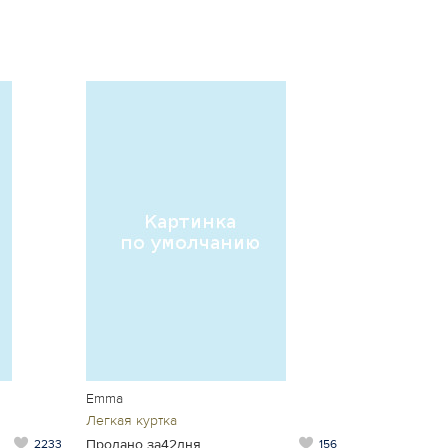
Emma
Легкая куртка
Продано за42дня
2233
156