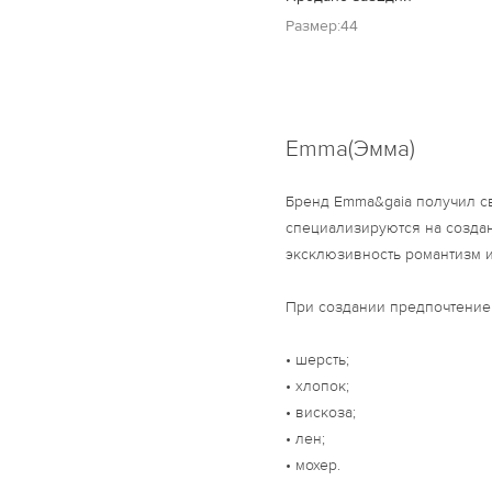
Размер:44
Emma(Эмма)
Бренд Emma&gaia получил св
специализируются на созда
эксклюзивность романтизм 
При создании предпочтение 
• шерсть;
• хлопок;
• вискоза;
• лен;
• мохер.