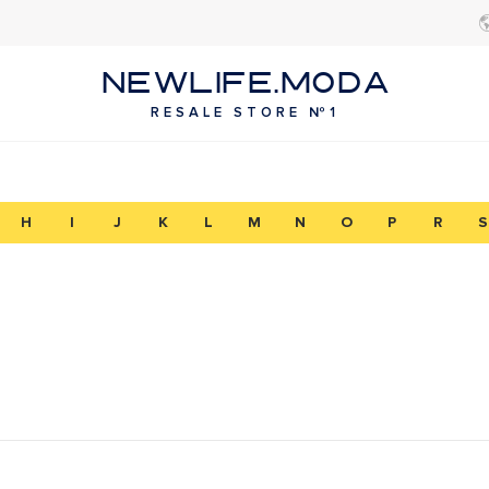
NEWLIFE.MODA
RESALE STORE №1
H
I
J
K
L
M
N
O
P
R
S