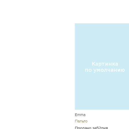
Emma
Пальто
Продано за52дня