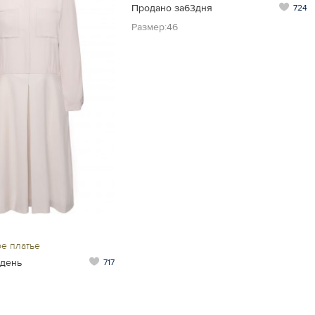
Продано за63дня
724
Размер:46
е платье
1день
717