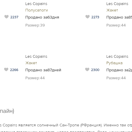
Les Copains
Les Copains
Полусапоги
Жакет
Продано за63дня
Продано за8
2237
2273
Размер:39
Размер:44
Les Copains
Les Copains
Жакет
Рубашка
Продано за87дней
Продано за2
2266
2300
Размер:44
Размер:44
пайн)
 Copains является солнечный Сан-Тропе (РФранция). Именно там о