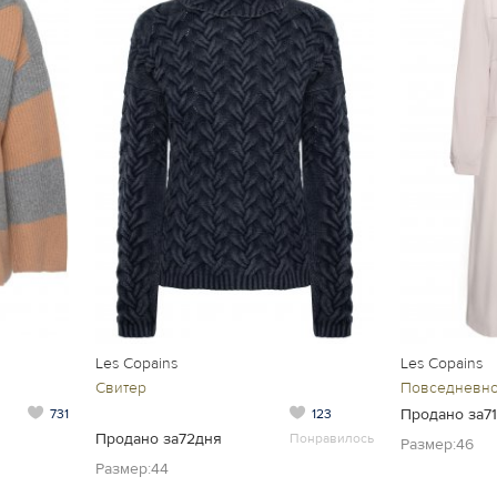
Les Copains
Les Copains
Свитер
Повседневно
Продано за7
731
123
Продано за72дня
Понравилось
Размер:46
Размер:44