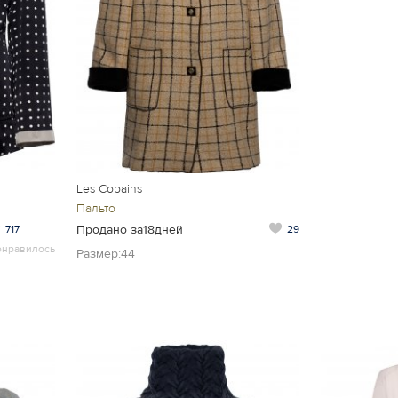
Les Copains
Пальто
Продано за18дней
717
29
онравилось
Размер:44