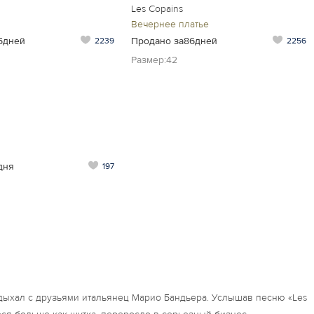
Les Copains
Вечернее платье
5дней
Продано за86дней
2239
2256
Размер:42
дня
197
тдыхал с друзьями итальянец Марио Бандьера. Услышав песню «Les