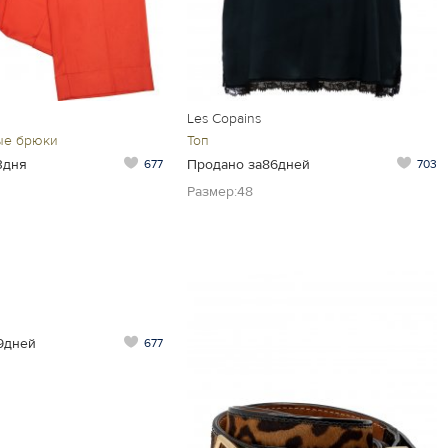
Les Copains
ые брюки
Топ
3дня
Продано за86дней
677
703
Размер:48
9дней
677