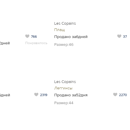
Les Copains
Плащ
Продано за6дней
766
37
7дней
Понравилось
Размер:46
Les Copains
Леггинсы
6дней
Продано за52дня
2319
2270
Размер:44