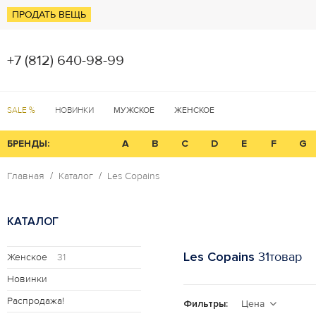
ПРОДАТЬ ВЕЩЬ
+7 (812) 640-98-99
SALE %
НОВИНКИ
МУЖСКОЕ
ЖЕНСКОЕ
БРЕНДЫ:
A
B
C
D
E
F
G
Главная
Каталог
Les Copains
КАТАЛОГ
Les Copains
31товар
Женское
31
Новинки
Распродажа!
Фильтры:
Цена