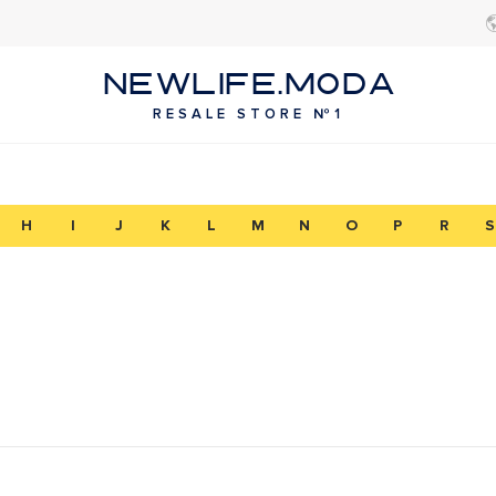
NEWLIFE.MODA
RESALE STORE №1
H
I
J
K
L
M
N
O
P
R
S