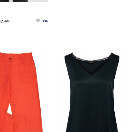
8дней
396