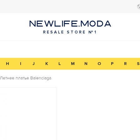
NEWLIFE.MODA
RESALE STORE №1
H
I
J
K
L
M
N
O
P
R
S
Летнее платье Balenciaga