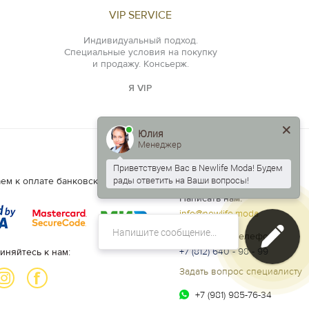
VIP SERVICE
Индивидуальный подход.
Специальные условия на покупку
и продажу. Консьерж.
Я VIP
Юлия
Менеджер
Приветствуем Вас в Newlife Moda! Будем
рады ответить на Ваши вопросы!
Есть вопросы?
ем к оплате банковские карты.
Написать нам:
info@newlife.moda
Контактный телефон:
+7 (812) 640 - 98 - 99
иняйтесь к нам:
Задать вопрос специалисту
+7 (981) 985-76-34