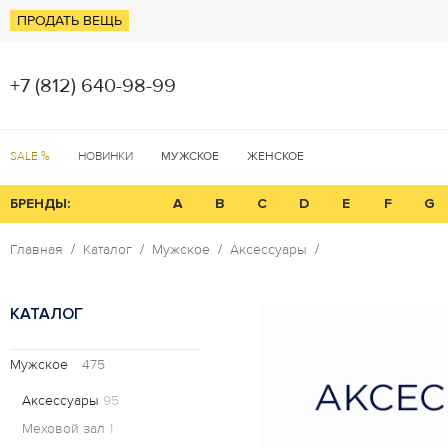
ПРОДАТЬ ВЕЩЬ
+7 (812) 640-98-99
SALE %
НОВИНКИ
МУЖСКОЕ
ЖЕНСКОЕ
БРЕНДЫ:
A
B
C
D
E
F
G
Главная
Каталог
Мужское
Аксессуары
КАТАЛОГ
Мужское
475
Аксессуары
95
Меховой зал
1