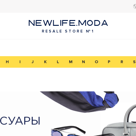
NEWLIFE.MODA
RESALE STORE №1
H
I
J
K
L
M
N
O
P
R
S